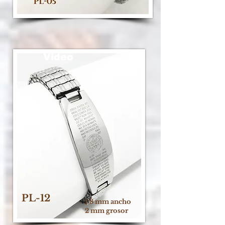
Video
PL-12
1.8 mm ancho
2 mm grosor