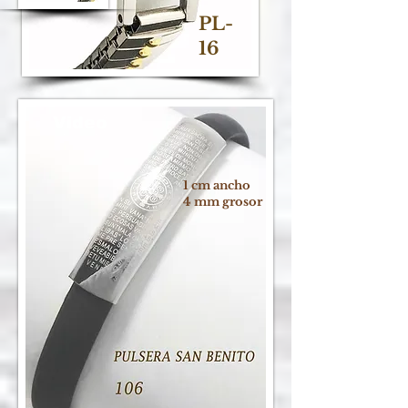
PL-
16
Video
1 cm ancho
4 mm grosor