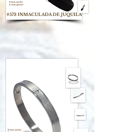
8 mm ancho
2 mm grosor
#573 INMACULADA DE JUQUILA
Video
8 mm ancho