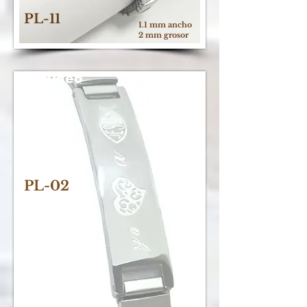
PL-11
1.1 mm ancho
2 mm grosor
Video
PL-02