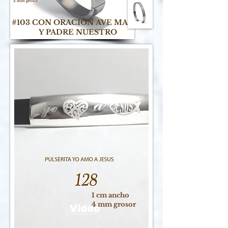
2 mm grosor
#103 CON
ORACIÓN
AVE
MARÍA
Y PADRE NUESTRO
1 cm ancho
4 mm grosor
Video